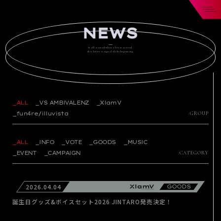
It all started when a letter arrived.
this letter is signal of the beginning.
_ALL
_VS AMBIVALENZ
_XlamV
_fun4re/illuvista
:GROUP
_ALL
_INFO
_VOTE
_GOODS
_MUSIC
_EVENT
_CAMPAIGN
:CATEGORY
2026.04.04
GOODS
誕生日グッズ&ボイスセット2026 JINTARO発売決定！