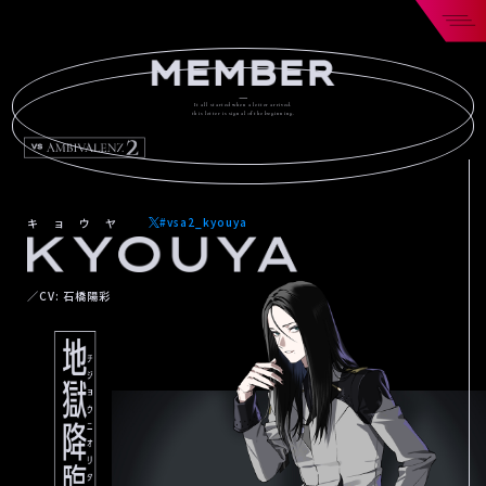
It all started when a letter arrived.
this letter is signal of the beginning.
#vsa2_kyouya
キョウヤ
／CV: 石橋陽彩