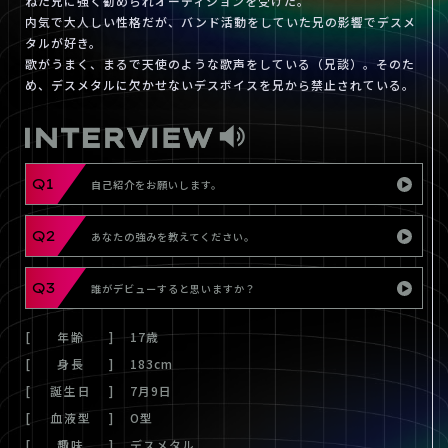
ねた兄に強く勧められオーディションを受けた。
内気で大人しい性格だが、バンド活動をしていた兄の影響でデスメ
タルが好き。
歌がうまく、まるで天使のような歌声をしている（兄談）。そのた
め、デスメタルに欠かせないデスボイスを兄から禁止されている。
Q1
自己紹介をお願いします。
Q2
あなたの強みを教えてください。
Q3
誰がデビューすると思いますか？
年齢
17歳
身長
183cm
誕生日
7月9日
血液型
O型
趣味
デスメタル